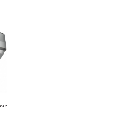
ündüz