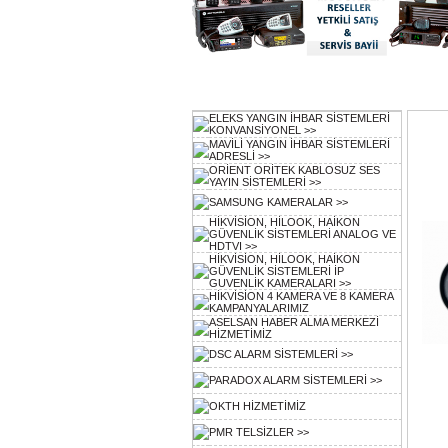
Ürün Kategorileri
Vit
ELEKS YANGIN İHBAR SİSTEMLERİ
KONVANSİYONEL >>
MAVİLİ YANGIN İHBAR SİSTEMLERİ
ADRESLİ >>
ORİENT ORİTEK KABLOSUZ SES
YAYIN SİSTEMLERİ >>
SAMSUNG KAMERALAR >>
HİKVİSİON, HİLOOK, HAİKON
GÜVENLİK SİSTEMLERİ ANALOG VE
HDTVI >>
HİKVİSİON, HİLOOK, HAİKON
GÜVENLİK SİSTEMLERİ İP
GUVENLİK KAMERALARI >>
HİKVİSİON 4 KAMERA VE 8 KAMERA
KAMPANYALARIMIZ
ASELSAN HABER ALMA MERKEZİ
HİZMETİMİZ
DSC ALARM SİSTEMLERİ >>
PARADOX ALARM SİSTEMLERİ >>
OKTH HİZMETİMİZ
PMR TELSİZLER >>