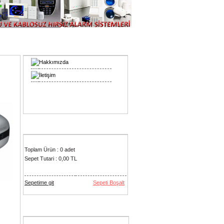
Bilgiler
Hakkımızda
İletişim
Sepetim
Toplam Ürün : 0 adet
Sepet Tutari : 0,00 TL
Sepetime git
Sepeti Boşalt
Çok Satan Ürünler