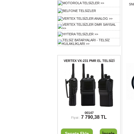
MOTOROLA TELSİZLER >>
SN
BELFONE TELSİZLER
VERTEX TELSİZLER ANALOG >>
VERTEX TELSİZLER DMR SAYISAL
>>
HYTERA TELSİZLER >>
TELSİZ BATARYALARI - TELSİZ
KULAKLIKLARI >>
Ayın Ürünü
VERTEX VX-231 PMR EL TELSİZİ
VERTEX VX-231 PMR EL TELSİZİ
00147
7 790,38 TL
Fiyat :
Sepete Ekle
İncele