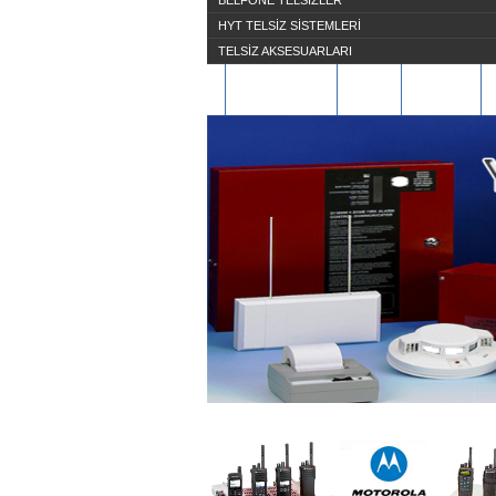
BELFONE TELSİZLER
HYT TELSİZ SİSTEMLERİ
TELSİZ AKSESUARLARI
HAKKIMIZDA
S.S.S
ÜYE OL