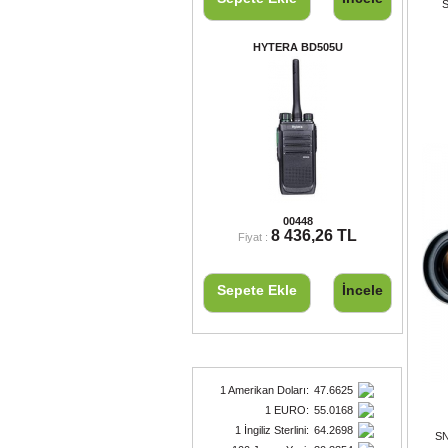
S
HYTERA BD505U
HYTERA BD505U
00448
8 436,26 TL
Fiyat :
Sepete Ekle
İncele
Döviz Kurları
1 Amerikan Doları
:
47.6625
1 EURO
:
55.0168
1 İngiliz Sterlini
:
64.2698
SN