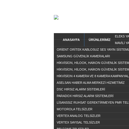
ELEKS Y
ANASAYFA
ÜRÜNLERİMİZ
MAVİLİ Y
ORİENT ORİTEK KABLOSUZ SES YAYIN SİSTEM
SAMSUNG GÜVENLİK KAMERALARI
HİKVİSİON, HİLOOK, HAİKON GÜVENLİK SİSTE
HİKVİSİON, HİLOOK, HAİKON GÜVENLİK SİSTE
HİKVİSİON 4 KAMERA VE 8 KAMERA KAMPANYAL
ASELSAN HABER ALMA MERKEZİ HİZMETİMİZ
DSC HIRSIZ ALARM SİSTEMLERİ
PARADOX HIRSIZ ALARM SİSTEMLERİ
LİSANSSIZ RUHSAT GEREKTİRMEYEN PMR TEL
MOTOROLA TELSİZLER
VERTEX ANALOG TELSİZLER
VERTEX SAYISAL TELSİZLER