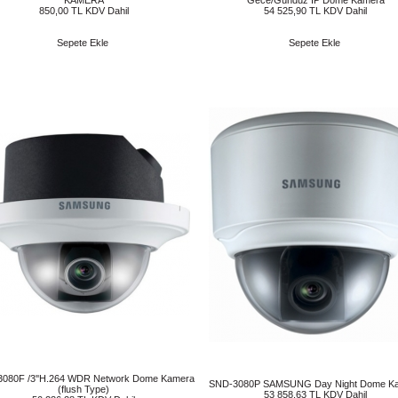
KAMERA
Gece/Gündüz IP Dome Kamera
850,00 TL KDV Dahil
54 525,90 TL KDV Dahil
Sepete Ekle
Sepete Ekle
080F /3''H.264 WDR Network Dome Kamera
SND-3080P SAMSUNG Day Night Dome K
(flush Type)
53 858,63 TL KDV Dahil