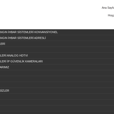
Ana Sayf
Hoşg
ANGIN İHBAR SİSTEMLERİ KONVANSİYONEL
ANGIN İHBAR SİSTEMLERİ ADRESLİ
LERİ
MLERİ ANALOG HDTVI
MLERİ İP GÜVENLİK KAMERALARI
ARIMIZ
SİZLER