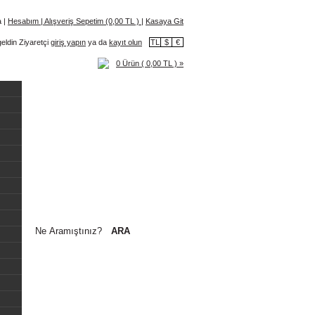
a
|
Hesabım
|
Alışveriş Sepetim (0,00 TL )
|
Kasaya Git
eldin Ziyaretçi
giriş yapın
ya da
kayıt olun
TL
$
€
0 Ürün ( 0,00 TL ) »