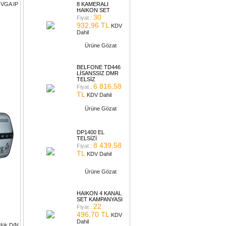
I VGA IP
8 KAMERALI
HAIKON SET
30
Fiyat :
932,96 TL
KDV
Dahil
Ürüne Gözat
BELFONE TD446
LİSANSSIZ DMR
TELSİZ
6 816,58
Fiyat :
TL
KDV Dahil
Ürüne Gözat
DP1400 EL
TELSİZİ
8 439,58
Fiyat :
TL
KDV Dahil
Ürüne Gözat
HAIKON 4 KANAL
SET KAMPANYASI
22
Fiyat :
496,70 TL
KDV
Dahil
lük D/N