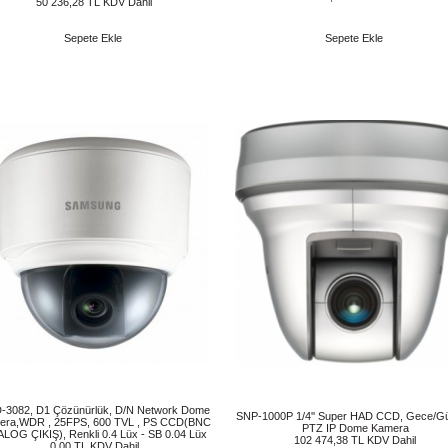
50 236,28 TL KDV Dahil
Sepete Ekle
Sepete Ekle
-3082, D1 Çözünürlük, D/N Network Dome
SNP-1000P 1/4'' Super HAD CCD, Gece/G
era,WDR , 25FPS, 600 TVL , PS CCD(BNC
PTZ IP Dome Kamera
LOG ÇIKIŞ), Renkli 0.4 Lüx - SB 0.04 Lüx
102 474,38 TL KDV Dahil
0,00 TL KDV Dahil