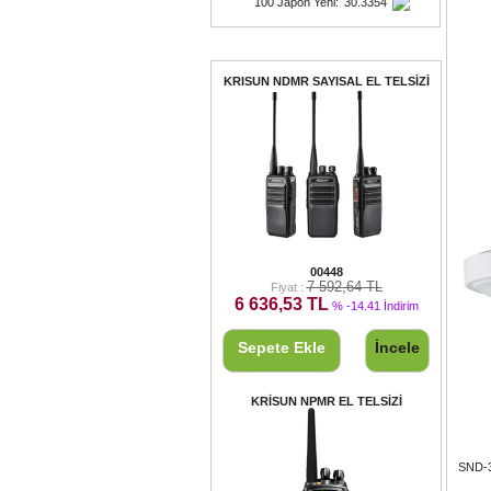
100 Japon Yeni
:
30.3354
Fırsat Ürünleri
KRISUN NDMR SAYISAL EL TELSİZİ
KRISUN NDMR SAYISAL EL TELSİZİ
00448
7 592,64 TL
Fiyat :
6 636,53 TL
% -14.41 İndirim
Sepete Ekle
İncele
KRİSUN NPMR EL TELSİZİ
SND-3