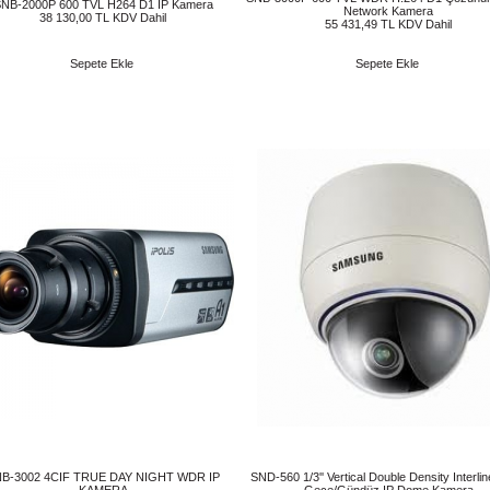
NB-2000P 600 TVL H264 D1 IP Kamera
Network Kamera
38 130,00 TL KDV Dahil
55 431,49 TL KDV Dahil
Sepete Ekle
Sepete Ekle
B-3002 4CIF TRUE DAY NIGHT WDR IP
SND-560 1/3'' Vertical Double Density Interli