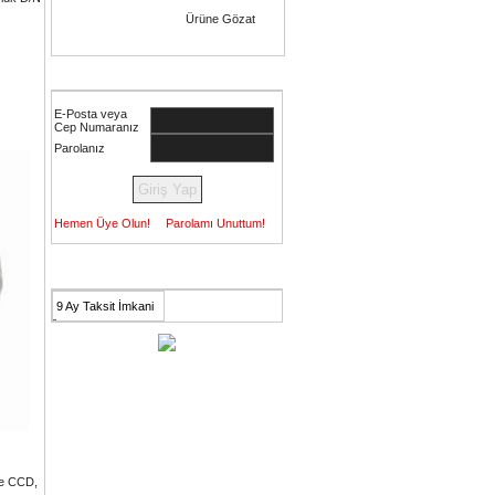
Ürüne Gözat
Müşteri Girişi
E-Posta veya
Cep Numaranız
Parolanız
Hemen Üye Olun!
Parolamı Unuttum!
Avantajlarımız
9 Ay Taksit İmkani
ne CCD,