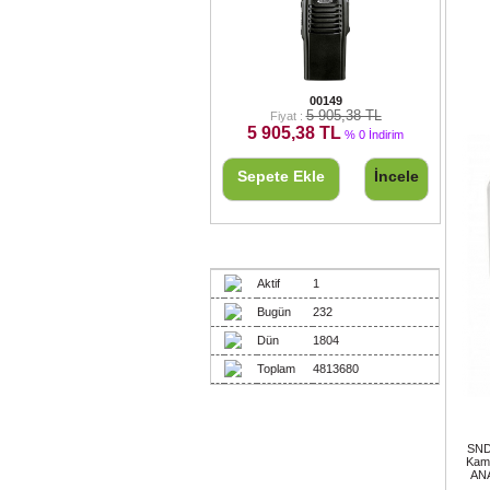
KRİSUN NPMR EL TELSİZİ
00149
5 905,38 TL
Fiyat :
5 905,38 TL
% 0 İndirim
Sepete Ekle
İncele
Ziyaretçiler
Aktif
1
Bugün
232
Dün
1804
Toplam
4813680
SND
Kam
ANA