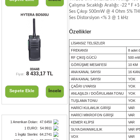
Çalışma Sıcaklığı Aralığı: -22 ° F +
Ses Çıkışı 500mW @ 4 Ohm 5% T
HYTERA BD505U
Ses Distorsiyon <% 3 @ 1 kHz
Özellikler
LİSANSIZ TELSİZLER
FREKANSI
8 adet 
RF ÇIKIŞ GÜCÜ
500 m
GÖRÜŞME MESAFESİ
10 KM
HYTERA BD505U
00448
ANA KANAL SAYISI
16 KAN
8 433,17 TL
Fiyat :
ARA KANAL SAYISI
YOK
ÇAĞRI UYARISI
YOK
Sepete Ekle
İncele
ANLAŞILDI / DOĞRULAMA TONU
YOK
TUŞLAMA TONU
YOK
HARİCİ KULAKLIK GİRİŞİ
VAR
Döviz Kurları
HARİCİ MİKROFON GİRİŞİ
VAR
1 Amerikan Doları
:
47.6450
KEMER KLİPSİ
VAR
1 EURO
:
54.9911
SUYA DAYANIKLILIK
VAR IP
1 İngiliz Sterlini
:
64.2741
VOX
VAR