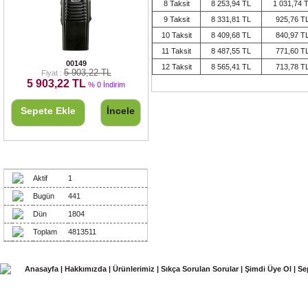
8 Taksit
8 253,94 TL
1 031,74 
9 Taksit
8 331,81 TL
925,76 T
10 Taksit
8 409,68 TL
840,97 T
11 Taksit
8 487,55 TL
771,60 T
KRİSUN NPMR EL TELSİZİ
00149
12 Taksit
8 565,41 TL
713,78 T
5 903,22 TL
Fiyat :
5 903,22 TL
% 0 İndirim
Sepete Ekle
İncele
Ziyaretçiler
Aktif
1
Bugün
441
Dün
1804
Toplam
4813511
Anasayfa
|
Hakkımızda
|
Ürünlerimiz
|
Sıkça Sorulan Sorular
|
Şimdi Üye Ol
|
Se