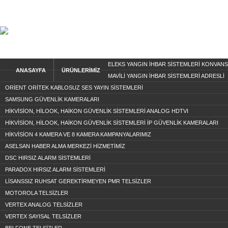
ELEKS YANGIN İHBAR SİSTEMLERİ KONVAN
ANASAYFA
ÜRÜNLERİMİZ
MAVİLİ YANGIN İHBAR SİSTEMLERİ ADRESLİ
ORİENT ORİTEK KABLOSUZ SES YAYIN SİSTEMLERİ
SAMSUNG GÜVENLİK KAMERALARI
HİKVİSİON, HİLOOK, HAİKON GÜVENLİK SİSTEMLERİ ANALOG HDTVI
HİKVİSİON, HİLOOK, HAİKON GÜVENLİK SİSTEMLERİ İP GÜVENLİK KAMERALARI
HİKVİSİON 4 KAMERA VE 8 KAMERA KAMPANYALARIMIZ
ASELSAN HABER ALMA MERKEZİ HİZMETİMİZ
DSC HIRSIZ ALARM SİSTEMLERİ
PARADOX HIRSIZ ALARM SİSTEMLERİ
LİSANSSIZ RUHSAT GEREKTİRMEYEN PMR TELSİZLER
MOTOROLA TELSİZLER
VERTEX ANALOG TELSİZLER
VERTEX SAYISAL TELSİZLER