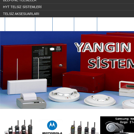
BELFONE TELSİZLER
HYT TELSİZ SİSTEMLERİ
TELSİZ AKSESUARLARI
HAKKIMIZDA
S.S.S
ÜYE OL
İLETİŞİM
REFERANSLARIMIZ