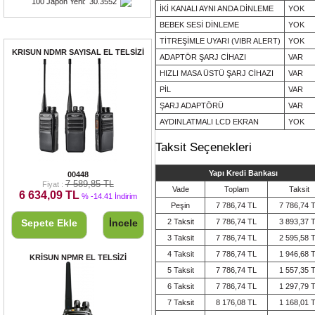
100 Japon Yeni
:
30.3552
İKİ KANALI AYNI ANDA DİNLEME
YOK
BEBEK SESİ DİNLEME
YOK
Fırsat Ürünleri
TİTREŞİMLE UYARI (VIBR ALERT)
YOK
KRISUN NDMR SAYISAL EL TELSİZİ
ADAPTÖR ŞARJ CİHAZI
VAR
HIZLI MASA ÜSTÜ ŞARJ CİHAZI
VAR
PİL
VAR
ŞARJ ADAPTÖRÜ
VAR
AYDINLATMALI LCD EKRAN
YOK
Taksit Seçenekleri
KRISUN NDMR SAYISAL EL TELSİZİ
Yapı Kredi Bankası
00448
7 589,85 TL
Fiyat :
Vade
Toplam
Taksit
6 634,09 TL
% -14.41 İndirim
Peşin
7 786,74 TL
7 786,74 
2 Taksit
7 786,74 TL
3 893,37 
Sepete Ekle
İncele
3 Taksit
7 786,74 TL
2 595,58 
4 Taksit
7 786,74 TL
1 946,68 
KRİSUN NPMR EL TELSİZİ
5 Taksit
7 786,74 TL
1 557,35 
6 Taksit
7 786,74 TL
1 297,79 
7 Taksit
8 176,08 TL
1 168,01 