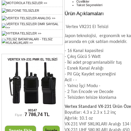
Özellikler
MOTOROLA TELSİZLER >>
Taksit Seçenekleri
BELFONE TELSİZLER
Ürün Açıklamaları
VERTEX TELSİZLER ANALOG >>
VERTEX TELSİZLER DMR SAYISAL
Vertex VX231 El Telsizi
>>
HYTERA TELSİZLER >>
Japon teknolojisi, ergonomik ve kalit
TELSİZ BATARYALARI - TELSİZ
arasında en çok satılan modeldir.
KULAKLIKLARI >>
Ayın Ürünü
- 16 Kanal kapasitesi
- Çıkış Gücü 5 Watt
VERTEX VX-231 PMR EL TELSİZİ
- İki adet programlanabilir tuş
- Esnek Kanal Aralığı
- Pil Güç Kaydet seçeneğini
Acil - -
​​- Yalnız İşçi Modu -
- 2 Ton Encode ve Decode
- Telsizden telsize klonlama
Vertex Standard VX-231 Ürün Özel
VERTEX VX-231 PMR EL TELSİZİ
00147
Boyutlar: 4.3 x 2.3 x 1.2 inç
7 786,74 TL
Fiyat :
Ağırlık: 10.1 oz
VX-231 VHF SIKLIKLARI Aralığı 13
VX-231 UHF SIKLIKLARI Aralığı 45
Sepete Ekle
İncele