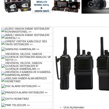
Ürün Kategorileri
KATEGORİLER
: /
ELEKS YANGIN İHBAR SİSTEMLERİ
KONVANSİYONEL >>
MAVİLİ YANGIN İHBAR SİSTEMLERİ
ADRESLİ >>
ORİENT ORİTEK KABLOSUZ SES
YAYIN SİSTEMLERİ >>
SAMSUNG KAMERALAR >>
HİKVİSİON, HİLOOK, HAİKON
GÜVENLİK SİSTEMLERİ ANALOG VE
HDTVI >>
HİKVİSİON, HİLOOK, HAİKON
GÜVENLİK SİSTEMLERİ İP
GUVENLİK KAMERALARI >>
HİKVİSİON 4 KAMERA VE 8 KAMERA
KAMPANYALARIMIZ
ASELSAN HABER ALMA MERKEZİ
HİZMETİMİZ
DSC ALARM SİSTEMLERİ >>
PARADOX ALARM SİSTEMLERİ >>
OKTH HİZMETİMİZ
PMR TELSİZLER >>
Ürün Açıklamaları