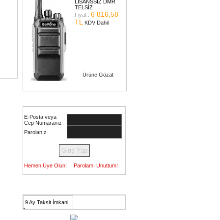
LİSANSSIZ DMR
TELSİZ
6 816,58
Fiyat :
TL
KDV Dahil
Ürüne Gözat
Müşteri Girişi
E-Posta veya
Cep Numaranız
Parolanız
Hemen Üye Olun!
Parolamı Unuttum!
Avantajlarımız
9 Ay Taksit İmkani