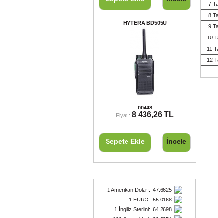
7 Ta
8 Ta
HYTERA BD505U
9 Ta
10 T
11 T
12 T
HYTERA BD505U
00448
8 436,26 TL
Fiyat :
Sepete Ekle
İncele
Döviz Kurları
1 Amerikan Doları
:
47.6625
1 EURO
:
55.0168
1 İngiliz Sterlini
:
64.2698