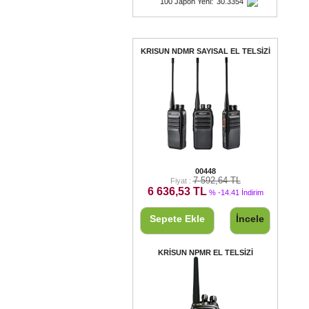
100 Japon Yeni
:
30.3354
Fırsat Ürünleri
KRISUN NDMR SAYISAL EL TELSİZİ
KRISUN NDMR SAYISAL EL TELSİZİ
00448
7 592,64 TL
Fiyat :
6 636,53 TL
% -14.41 İndirim
Sepete Ekle
İncele
KRİSUN NPMR EL TELSİZİ