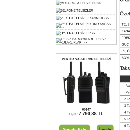
MOTOROLA TELSİZLER >>
BELFONE TELSİZLER
Özel
VERTEX TELSİZLER ANALOG >>
VERTEX TELSİZLER DMR SAYISAL
TELS
>>
KANA
HYTERA TELSİZLER >>
FREK
TELSİZ BATARYALARI - TELSİZ
KULAKLIKLARI >>
GÜÇ 
Ayın Ürünü
PİL 
BOY
VERTEX VX-231 PMR EL TELSİZİ
Taks
Va
Pe
2 Ta
3 Ta
VERTEX VX-231 PMR EL TELSİZİ
00147
4 Ta
7 790,38 TL
Fiyat :
5 Ta
6 Ta
Sepete Ekle
İncele