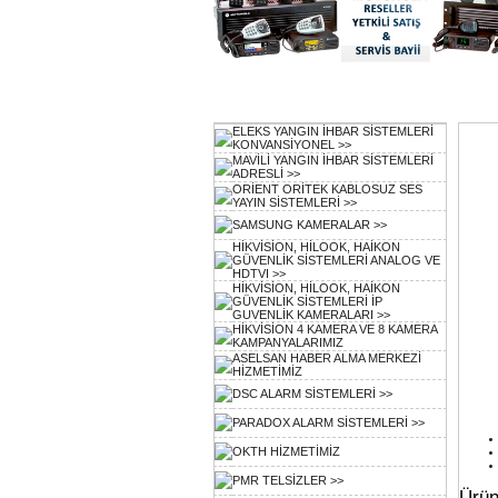
Ürün Kategorileri
K
ELEKS YANGIN İHBAR SİSTEMLERİ
KONVANSİYONEL >>
MAVİLİ YANGIN İHBAR SİSTEMLERİ
ADRESLİ >>
ORİENT ORİTEK KABLOSUZ SES
YAYIN SİSTEMLERİ >>
SAMSUNG KAMERALAR >>
HİKVİSİON, HİLOOK, HAİKON
GÜVENLİK SİSTEMLERİ ANALOG VE
HDTVI >>
HİKVİSİON, HİLOOK, HAİKON
GÜVENLİK SİSTEMLERİ İP
GUVENLİK KAMERALARI >>
HİKVİSİON 4 KAMERA VE 8 KAMERA
KAMPANYALARIMIZ
ASELSAN HABER ALMA MERKEZİ
HİZMETİMİZ
DSC ALARM SİSTEMLERİ >>
PARADOX ALARM SİSTEMLERİ >>
OKTH HİZMETİMİZ
PMR TELSİZLER >>
Ürün