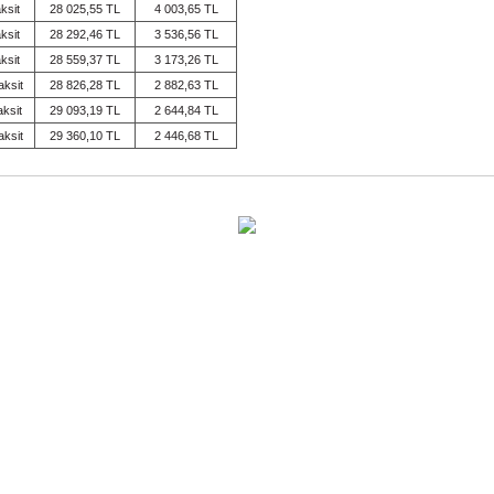
ksit
28 025,55 TL
4 003,65 TL
ksit
28 292,46 TL
3 536,56 TL
ksit
28 559,37 TL
3 173,26 TL
aksit
28 826,28 TL
2 882,63 TL
aksit
29 093,19 TL
2 644,84 TL
aksit
29 360,10 TL
2 446,68 TL