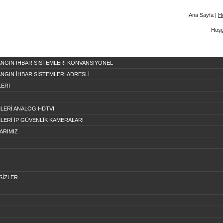
Ana Sayfa
|
H
Hoşg
ANGIN İHBAR SİSTEMLERİ KONVANSİYONEL
ANGIN İHBAR SİSTEMLERİ ADRESLİ
LERİ
MLERİ ANALOG HDTVI
MLERİ İP GÜVENLİK KAMERALARI
ARIMIZ
SİZLER