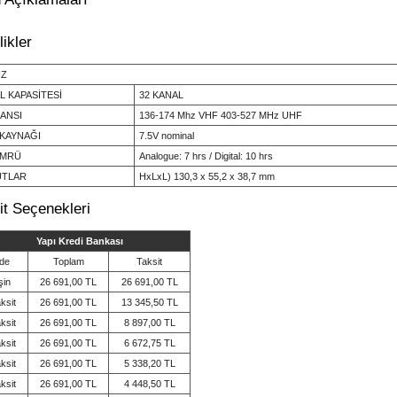
likler
İZ
L KAPASİTESİ
32 KANAL
ANSI
136-174 Mhz VHF 403-527 MHz UHF
KAYNAĞI
7.5V nominal
ÖMRÜ
Analogue: 7 hrs / Digital: 10 hrs
UTLAR
HxLxL) 130,3 x 55,2 x 38,7 mm
it Seçenekleri
Yapı Kredi Bankası
de
Toplam
Taksit
şin
26 691,00 TL
26 691,00 TL
ksit
26 691,00 TL
13 345,50 TL
ksit
26 691,00 TL
8 897,00 TL
ksit
26 691,00 TL
6 672,75 TL
ksit
26 691,00 TL
5 338,20 TL
ksit
26 691,00 TL
4 448,50 TL