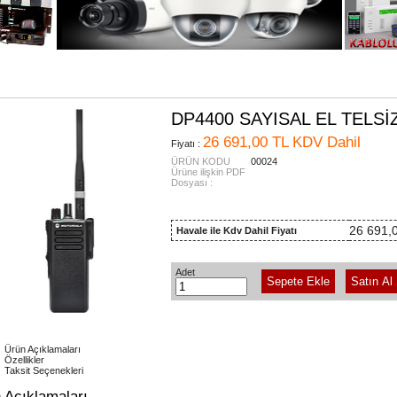
ATEGORİLER
: /
DP4400 SAYISAL EL TELSİZ
26 691,00 TL KDV Dahil
Fiyatı :
ÜRÜN KODU
00024
Ürüne ilişkin PDF
Dosyası :
26 691,
Havale ile Kdv Dahil Fiyatı
Adet
Ürün Açıklamaları
Özellikler
Taksit Seçenekleri
 Açıklamaları