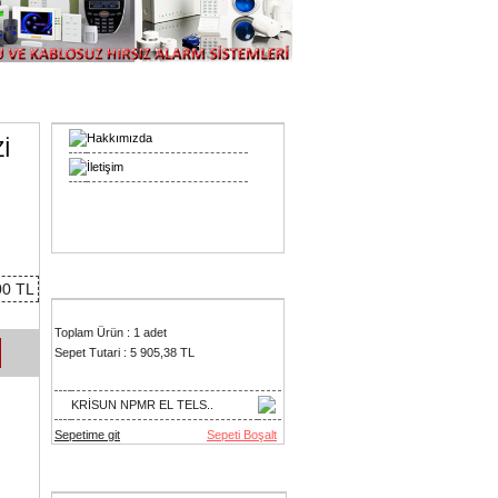
Bilgiler
Hakkımızda
İ
İletişim
Sepetim
00 TL
Toplam Ürün : 1 adet
Sepet Tutari : 5 905,38 TL
KRİSUN NPMR EL TELS..
Sepetime git
Sepeti Boşalt
Çok Satan Ürünler