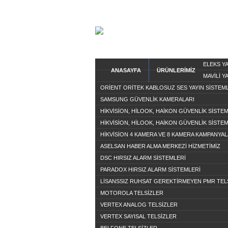
ELEKS Y
ANASAYFA
ÜRÜNLERİMİZ
MAVİLİ Y
ORİENT ORİTEK KABLOSUZ SES YAYIN SİSTEM
SAMSUNG GÜVENLİK KAMERALARI
HİKVİSİON, HİLOOK, HAİKON GÜVENLİK SİSTE
HİKVİSİON, HİLOOK, HAİKON GÜVENLİK SİSTE
HİKVİSİON 4 KAMERA VE 8 KAMERA KAMPANYAL
ASELSAN HABER ALMA MERKEZİ HİZMETİMİZ
DSC HIRSIZ ALARM SİSTEMLERİ
PARADOX HIRSIZ ALARM SİSTEMLERİ
LİSANSSIZ RUHSAT GEREKTİRMEYEN PMR TEL
MOTOROLA TELSİZLER
VERTEX ANALOG TELSİZLER
VERTEX SAYISAL TELSİZLER