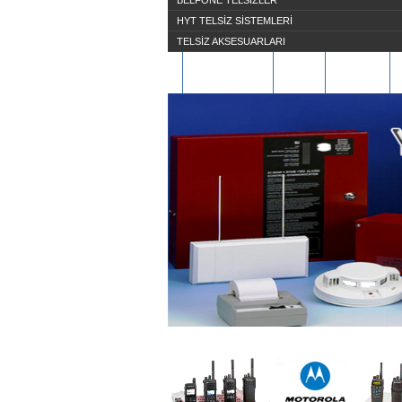
BELFONE TELSİZLER
HYT TELSİZ SİSTEMLERİ
TELSİZ AKSESUARLARI
HAKKIMIZDA
S.S.S
ÜYE OL