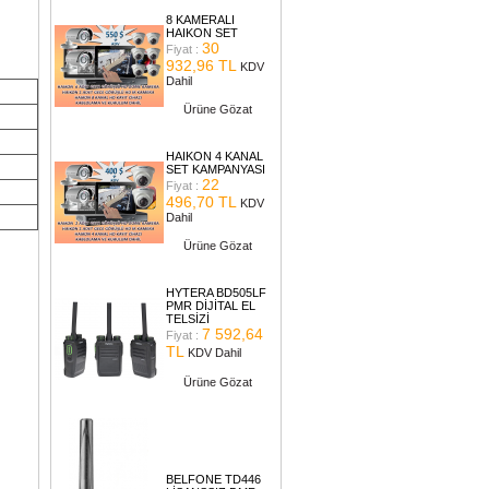
8 KAMERALI
HAIKON SET
30
Fiyat :
932,96 TL
KDV
Dahil
Ürüne Gözat
HAIKON 4 KANAL
SET KAMPANYASI
22
Fiyat :
496,70 TL
KDV
Dahil
Ürüne Gözat
HYTERA BD505LF
PMR DİJİTAL EL
TELSİZİ
7 592,64
Fiyat :
TL
KDV Dahil
Ürüne Gözat
BELFONE TD446