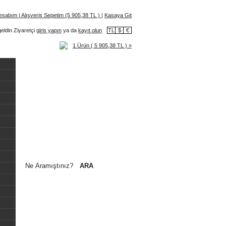
esabım
|
Alışveriş Sepetim (5 905,38 TL )
|
Kasaya Git
eldin Ziyaretçi
giriş yapın
ya da
kayıt olun
TL
$
€
1 Ürün ( 5 905,38 TL ) »