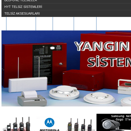
BELFONE TELSİZLER
HYT TELSİZ SİSTEMLERİ
TELSİZ AKSESUARLARI
HAKKIMIZDA
S.S.S
ÜYE OL
İLETİŞİM
REFERANSLARIMI