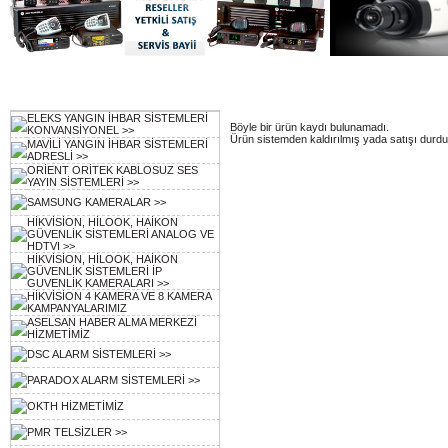
Ürün Kategorileri
KATEGORİLER
: /
ELEKS YANGIN İHBAR SİSTEMLERİ
Böyle bir ürün kaydı bulunamadı.
KONVANSİYONEL >>
Ürün sistemden kaldırılmış yada satışı durdur
MAVİLİ YANGIN İHBAR SİSTEMLERİ
ADRESLİ >>
ORİENT ORİTEK KABLOSUZ SES
YAYIN SİSTEMLERİ >>
SAMSUNG KAMERALAR >>
HİKVİSİON, HİLOOK, HAİKON
GÜVENLİK SİSTEMLERİ ANALOG VE
HDTVI >>
HİKVİSİON, HİLOOK, HAİKON
GÜVENLİK SİSTEMLERİ İP
GUVENLİK KAMERALARI >>
HİKVİSİON 4 KAMERA VE 8 KAMERA
KAMPANYALARIMIZ
ASELSAN HABER ALMA MERKEZİ
HİZMETİMİZ
DSC ALARM SİSTEMLERİ >>
PARADOX ALARM SİSTEMLERİ >>
OKTH HİZMETİMİZ
PMR TELSİZLER >>