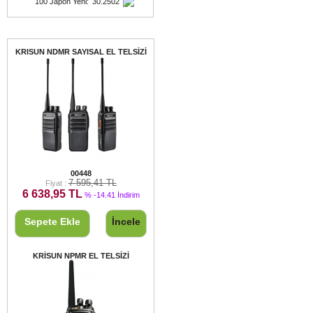
100 Japon Yeni
:
30.2502
Fırsat Ürünleri
KRISUN NDMR SAYISAL EL TELSİZİ
KRISUN NDMR SAYISAL EL TELSİZİ
00448
7 595,41 TL
Fiyat :
6 638,95 TL
% -14.41 İndirim
Sepete Ekle
İncele
KRİSUN NPMR EL TELSİZİ