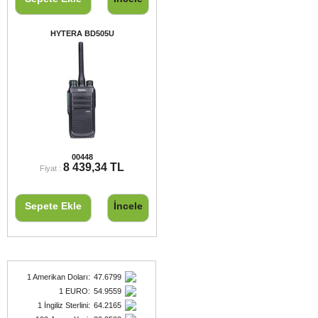
HYTERA BD505U
HYTERA BD505U
00448
8 439,34 TL
Fiyat :
Sepete Ekle
İncele
Döviz Kurları
1 Amerikan Doları
:
47.6799
1 EURO
:
54.9559
1 İngiliz Sterlini
:
64.2165