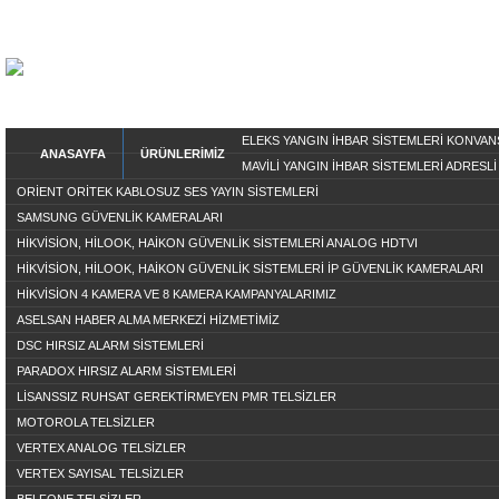
ELEKS YANGIN İHBAR SİSTEMLERİ KONVA
ANASAYFA
ÜRÜNLERİMİZ
MAVİLİ YANGIN İHBAR SİSTEMLERİ ADRESLİ
ORİENT ORİTEK KABLOSUZ SES YAYIN SİSTEMLERİ
SAMSUNG GÜVENLİK KAMERALARI
HİKVİSİON, HİLOOK, HAİKON GÜVENLİK SİSTEMLERİ ANALOG HDTVI
HİKVİSİON, HİLOOK, HAİKON GÜVENLİK SİSTEMLERİ İP GÜVENLİK KAMERALARI
HİKVİSİON 4 KAMERA VE 8 KAMERA KAMPANYALARIMIZ
ASELSAN HABER ALMA MERKEZİ HİZMETİMİZ
DSC HIRSIZ ALARM SİSTEMLERİ
PARADOX HIRSIZ ALARM SİSTEMLERİ
LİSANSSIZ RUHSAT GEREKTİRMEYEN PMR TELSİZLER
MOTOROLA TELSİZLER
VERTEX ANALOG TELSİZLER
VERTEX SAYISAL TELSİZLER