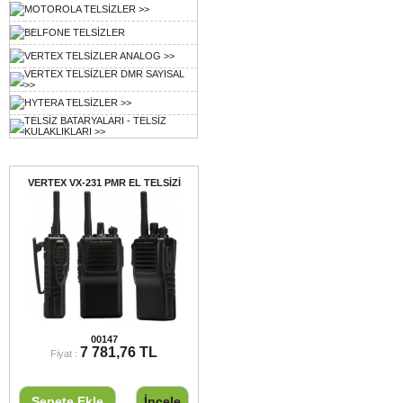
MOTOROLA TELSİZLER >>
BELFONE TELSİZLER
VERTEX TELSİZLER ANALOG >>
VERTEX TELSİZLER DMR SAYISAL
>>
HYTERA TELSİZLER >>
TELSİZ BATARYALARI - TELSİZ
KULAKLIKLARI >>
Ayın Ürünü
VERTEX VX-231 PMR EL TELSİZİ
VERTEX VX-231 PMR EL TELSİZİ
00147
7 781,76 TL
Fiyat :
Sepete Ekle
İncele