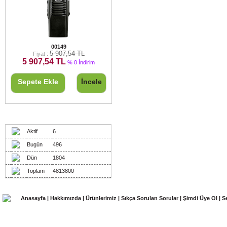
KRİSUN NPMR EL TELSİZİ
00149
5 907,54 TL
Fiyat :
5 907,54 TL
% 0 İndirim
Sepete Ekle
İncele
Ziyaretçiler
Aktif
6
Bugün
496
Dün
1804
Toplam
4813800
Anasayfa
|
Hakkımızda
|
Ürünlerimiz
|
Sıkça Sorulan Sorular
|
Şimdi Üye Ol
|
S