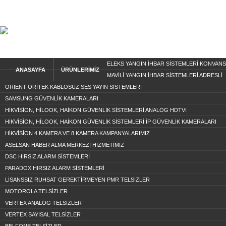
ELEKS YANGIN İHBAR SİSTEMLERİ KONVAN
ANASAYFA
ÜRÜNLERİMİZ
MAVİLİ YANGIN İHBAR SİSTEMLERİ ADRESLİ
ORİENT ORİTEK KABLOSUZ SES YAYIN SİSTEMLERİ
SAMSUNG GÜVENLİK KAMERALARI
HİKVİSİON, HİLOOK, HAİKON GÜVENLİK SİSTEMLERİ ANALOG HDTVI
HİKVİSİON, HİLOOK, HAİKON GÜVENLİK SİSTEMLERİ İP GÜVENLİK KAMERALARI
HİKVİSİON 4 KAMERA VE 8 KAMERA KAMPANYALARIMIZ
ASELSAN HABER ALMA MERKEZİ HİZMETİMİZ
DSC HIRSIZ ALARM SİSTEMLERİ
PARADOX HIRSIZ ALARM SİSTEMLERİ
LİSANSSIZ RUHSAT GEREKTİRMEYEN PMR TELSİZLER
MOTOROLA TELSİZLER
VERTEX ANALOG TELSİZLER
VERTEX SAYISAL TELSİZLER