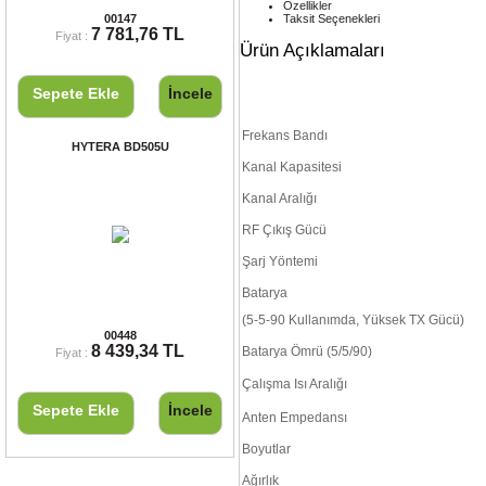
VERTEX VX-231 PMR EL TELSİZİ
Özellikler
00147
Taksit Seçenekleri
7 781,76 TL
Fiyat :
Ürün Açıklamaları
Sepete Ekle
İncele
Frekans Bandı
HYTERA BD505U
Kanal Kapasitesi
Kanal Aralığı
RF Çıkış Gücü
Şarj Yöntemi
Batarya
(5-5-90 Kullanımda, Yüksek TX Gücü)
HYTERA BD505U
00448
8 439,34 TL
Batarya Ömrü (5/5/90)
Fiyat :
Çalışma Isı Aralığı
Sepete Ekle
İncele
Anten Empedansı
Boyutlar
Döviz Kurları
Ağırlık