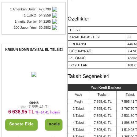
1 Amerikan Doları
:
47.6799
1 EURO
:
54.9559
Özellikler
1 İngiliz Sterlini
:
64.2165
100 Japon Yeni
:
30.2502
TELSİZ
KANAL KAPASİTESİ
32
Fırsat Ürünleri
FREKANSI
446 
KRISUN NDMR SAYISAL EL TELSİZİ
GÜÇ KAYNAĞI
7,4 V
PİL ÖMRÜ
Analog
BOYUTLAR
108 x
Taksit Seçenekleri
Yapı Kredi Bankası
Vade
Toplam
Taksit
KRISUN NDMR SAYISAL EL TELSİZİ
Peşin
7 595,41 TL
7 595,41 
00448
7 595,41 TL
Fiyat :
2 Taksit
7 595,41 TL
3 797,70 
6 638,95 TL
% -14.41 İndirim
3 Taksit
7 595,41 TL
2 531,80 
4 Taksit
7 595,41 TL
1 898,85 
Sepete Ekle
İncele
5 Taksit
7 595,41 TL
1 519,08 
6 Taksit
7 595,41 TL
1 265,90 