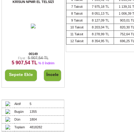
KRİSUN NPMR EL TELSİZİ
7 Taksit
7 975,18 TL
1 139,31 
8 Taksit
8 051,13 TL
1 006,39 
9 Taksit
8 127,09 TL
903,01 T
10 Taksit
8 203,04 TL
820,30 T
11 Taksit
8 278,99 TL
752,64 T
12 Taksit
8 354,95 TL
696,25 T
KRİSUN NPMR EL TELSİZİ
00149
5 907,54 TL
Fiyat :
5 907,54 TL
% 0 İndirim
Sepete Ekle
İncele
Ziyaretçiler
Aktif
5
Bugün
1355
Dün
1804
Toplam
4818282