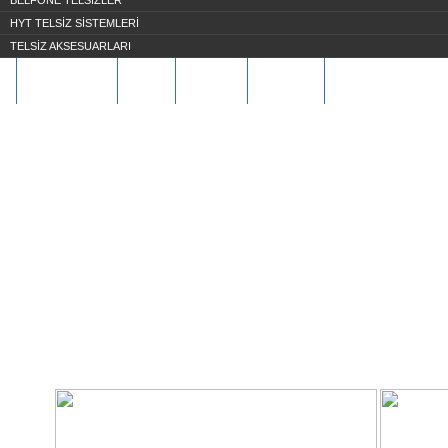
BELFONE TELSİZLER
HYT TELSİZ SİSTEMLERİ
TELSİZ AKSESUARLARI
HAKKIMIZDA
S.S.S
ÜYE OL
İLETİŞİM
REFERANSLARIMIZ