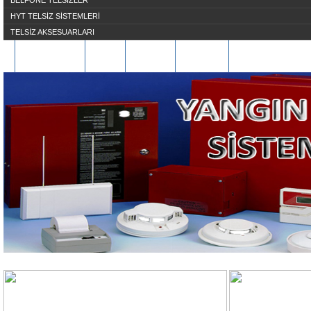
BELFONE TELSİZLER
HYT TELSİZ SİSTEMLERİ
TELSİZ AKSESUARLARI
HAKKIMIZDA
S.S.S
ÜYE OL
İLETİŞİM
REFERANSLARIMI