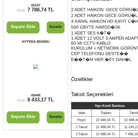
VERTEX VX-231 PMR EL TELSİZİ
00147
7 786,74 TL
2 ADET HAIKON GECE GÖRÜ�
Fiyat :
2 ADET HAIKON GECE GÖRÜ�L
4 KANAL HAIKON HD KAYIT C�H
Sepete Ekle
İncele
500 GBYTE HARDD�SK
1 ADET SES K�T�
1 ADET 12 VOLT 5 AMPER ADA
HYTERA BD505U
60 Mt CCTV KABLO
KURULUM + NETWORK GÖRÜNT
CEP TELEFONU DESTE��
E��T�M HER �EY DAH�L
Özellikler
HYTERA BD505U
Taksit Seçenekleri
00448
8 433,17 TL
Fiyat :
Yapı Kredi Bankası
Vade
Toplam
Taksi
Sepete Ekle
İncele
Peşin
22 488,44 TL
22 488,4
2 Taksit
22 488,44 TL
11 244,2
3 Taksit
22 488,44 TL
7 496,15
Döviz Kurları