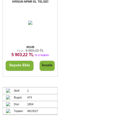
KRİSUN NPMR EL TELSİZİ
KRİSUN NPMR EL TELSİZİ
00149
5 903,22 TL
Fiyat :
5 903,22 TL
% 0 İndirim
Sepete Ekle
İncele
Ziyaretçiler
Aktif
1
Bugün
474
Dün
1804
Toplam
4813527