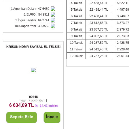
4 Taksit
22 488,44 TL
5 622,11
1 Amerikan Doları
:
47.6450
5 Taksit
22 488,44 TL
4 497,69
1 EURO
:
54.9911
6 Taksit
22 488,44 TL
3 748,07
1 İngiliz Sterlini
:
64.2741
7 Taksit
23 612,86 TL
3 373,27
100 Japon Yeni
:
30.3552
8 Taksit
23 837,75 TL
2 979,72
9 Taksit
24 062,63 TL
2 673,63
Fırsat Ürünleri
10 Taksit
24 287,52 TL
2 428,75
KRISUN NDMR SAYISAL EL TELSİZİ
11 Taksit
24 512,40 TL
2 228,40
12 Taksit
24 737,28 TL
2 061,44
KRISUN NDMR SAYISAL EL TELSİZİ
00448
7 589,85 TL
Fiyat :
6 634,09 TL
% -14.41 İndirim
Sepete Ekle
İncele