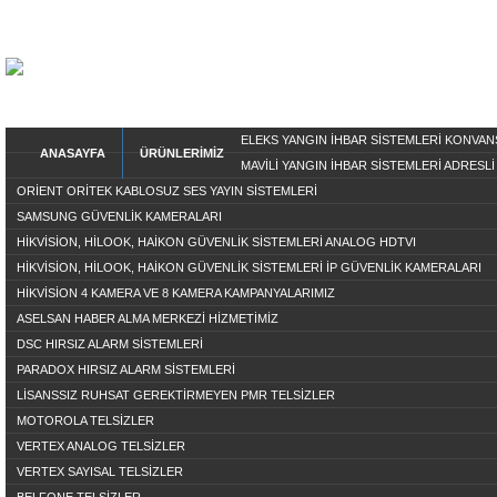
ELEKS YANGIN İHBAR SİSTEMLERİ KONVA
ANASAYFA
ÜRÜNLERİMİZ
MAVİLİ YANGIN İHBAR SİSTEMLERİ ADRESLİ
ORİENT ORİTEK KABLOSUZ SES YAYIN SİSTEMLERİ
SAMSUNG GÜVENLİK KAMERALARI
HİKVİSİON, HİLOOK, HAİKON GÜVENLİK SİSTEMLERİ ANALOG HDTVI
HİKVİSİON, HİLOOK, HAİKON GÜVENLİK SİSTEMLERİ İP GÜVENLİK KAMERALARI
HİKVİSİON 4 KAMERA VE 8 KAMERA KAMPANYALARIMIZ
ASELSAN HABER ALMA MERKEZİ HİZMETİMİZ
DSC HIRSIZ ALARM SİSTEMLERİ
PARADOX HIRSIZ ALARM SİSTEMLERİ
LİSANSSIZ RUHSAT GEREKTİRMEYEN PMR TELSİZLER
MOTOROLA TELSİZLER
VERTEX ANALOG TELSİZLER
VERTEX SAYISAL TELSİZLER