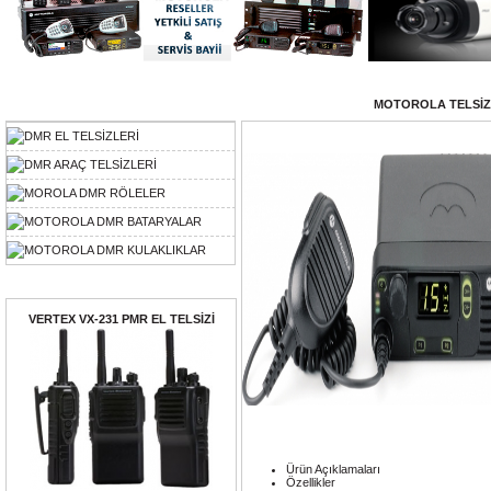
Ürün Kategorileri
KATEGORİLER
: /
MOTOROLA TELSİ
DMR EL TELSİZLERİ
DMR ARAÇ TELSİZLERİ
MOROLA DMR RÖLELER
MOTOROLA DMR BATARYALAR
MOTOROLA DMR KULAKLIKLAR
Ayın Ürünü
VERTEX VX-231 PMR EL TELSİZİ
Ürün Açıklamaları
Özellikler