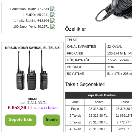
1 Amerikan Doları
:
47.7834
1 EURO
:
55.2241
1 İngiliz Sterlini
:
64.6104
100 Japon Yeni
:
30.2571
Özellikler
Fırsat Ürünleri
TELSİZ
KANAL KAPASİTESİ
32 KANAL
KRISUN NDMR SAYISAL EL TELSİZİ
FREKANSI
136-174 MHz (V
GÜÇ KAYNAĞI
7.5 W (External 
PİL ÖMRÜ
YOK
BOYUTLAR
51 x 175 x 206 
Taksit Seçenekleri
Yapı Kredi Bankası
KRISUN NDMR SAYISAL EL TELSİZİ
00448
Vade
Toplam
Taksit
7 611,90 TL
Fiyat :
6 653,36 TL
% -14.41 İndirim
Peşin
23 318,30 TL
23 318,30 
2 Taksit
23 318,30 TL
11 659,15 
Sepete Ekle
İncele
3 Taksit
23 318,30 TL
7 772,77 
4 Taksit
23 318,30 TL
5 829,57 