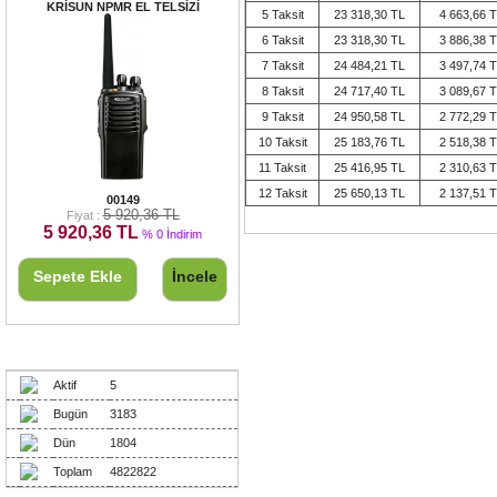
KRİSUN NPMR EL TELSİZİ
5 Taksit
23 318,30 TL
4 663,66 
6 Taksit
23 318,30 TL
3 886,38 
7 Taksit
24 484,21 TL
3 497,74 
8 Taksit
24 717,40 TL
3 089,67 
9 Taksit
24 950,58 TL
2 772,29 
10 Taksit
25 183,76 TL
2 518,38 
11 Taksit
25 416,95 TL
2 310,63 
KRİSUN NPMR EL TELSİZİ
12 Taksit
25 650,13 TL
2 137,51 
00149
5 920,36 TL
Fiyat :
5 920,36 TL
% 0 İndirim
Sepete Ekle
İncele
Ziyaretçiler
Aktif
5
Bugün
3183
Dün
1804
Toplam
4822822