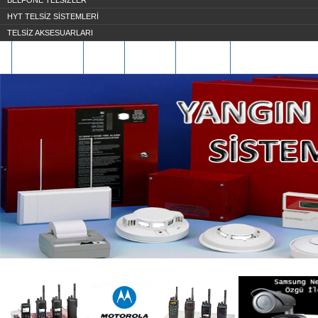
BELFONE TELSİZLER
HYT TELSİZ SİSTEMLERİ
TELSİZ AKSESUARLARI
HAKKIMIZDA
S.S.S
ÜYE OL
İLETİŞİM
REFERANSLARIMIZ