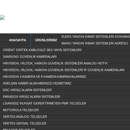
ELEKS YANGIN İHBAR SİSTEMLERİ KONVAN
ANASAYFA
ÜRÜNLERİMİZ
MAVİLİ YANGIN İHBAR SİSTEMLERİ ADRESLİ
ORİENT ORİTEK KABLOSUZ SES YAYIN SİSTEMLERİ
SAMSUNG GÜVENLİK KAMERALARI
HİKVİSİON, HİLOOK, HAİKON GÜVENLİK SİSTEMLERİ ANALOG HDTVI
HİKVİSİON, HİLOOK, HAİKON GÜVENLİK SİSTEMLERİ İP GÜVENLİK KAMERALARI
HİKVİSİON 4 KAMERA VE 8 KAMERA KAMPANYALARIMIZ
ASELSAN HABER ALMA MERKEZİ HİZMETİMİZ
DSC HIRSIZ ALARM SİSTEMLERİ
PARADOX HIRSIZ ALARM SİSTEMLERİ
LİSANSSIZ RUHSAT GEREKTİRMEYEN PMR TELSİZLER
MOTOROLA TELSİZLER
VERTEX ANALOG TELSİZLER
VERTEX SAYISAL TELSİZLER