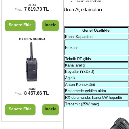
Taksit Seçenekleri
VERTEX VX-231 PMR EL TELSİZİ
00147
7 819,73 TL
Ürün Açıklamaları
Fiyat :
Sepete Ekle
İncele
Genel Özellikler
Kanal Kapasitesi
HYTERA BD505U
Frekans
Teknik RF çikis
Kanal araligi
Boyutlar (YxDxU)
Agirlik
Anten Konnektörü
HYTERA BD505U
00448
Beklemede çekilen akim
8 457,66 TL
Fiyat :
RX durumunda, harici 8W hoparlör
Transmit (25W max)
Sepete Ekle
İncele
Döviz Kurları