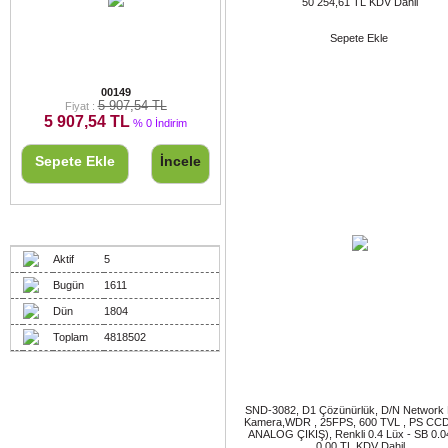
50 254,61 TL KDV Dahil
Sepete Ekle
KRİSUN NPMR EL TELSİZİ
00149
5 907,54 TL
Fiyat :
5 907,54 TL
% 0 İndirim
Sepete Ekle
İncele
Ziyaretçiler
Aktif
5
Bugün
1611
Dün
1804
Toplam
4818502
SND-3082, D1 Çözünürlük, D/N Network
Kamera,WDR , 25FPS, 600 TVL , PS CC
ANALOG ÇIKIŞ), Renkli 0.4 Lüx - SB 0.0
0,00 TL KDV Dahil