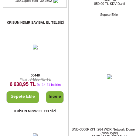
KAMERA
100 Japon Yeni
:
30.2502
850,00 TL KDV Dahil
Fırsat Ürünleri
Sepete Ekle
KRISUN NDMR SAYISAL EL TELSİZİ
KRISUN NDMR SAYISAL EL TELSİZİ
00448
7 595,41 TL
Fiyat :
6 638,95 TL
% -14.41 İndirim
Sepete Ekle
İncele
KRİSUN NPMR EL TELSİZİ
SND-3080F /3''H.264 WDR Network Dome
(flush Type)