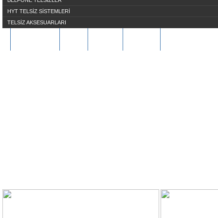
BELFONE TELSİZLER
HYT TELSİZ SİSTEMLERİ
TELSİZ AKSESUARLARI
HAKKIMIZDA
S.S.S
ÜYE OL
İLETİŞİM
REFERANSLARIMI