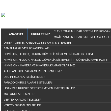
ELEKS YANGIN İHBAR SİSTEMLERİ KONVA
ANASAYFA
ÜRÜNLERİMİZ
MAVİLİ YANGIN İHBAR SİSTEMLERİ ADRESLİ
ORİENT ORİTEK KABLOSUZ SES YAYIN SİSTEMLERİ
SAMSUNG GÜVENLİK KAMERALARI
HİKVİSİON, HİLOOK, HAİKON GÜVENLİK SİSTEMLERİ ANALOG HDTVI
HİKVİSİON, HİLOOK, HAİKON GÜVENLİK SİSTEMLERİ İP GÜVENLİK KAMERALARI
HİKVİSİON 4 KAMERA VE 8 KAMERA KAMPANYALARIMIZ
ASELSAN HABER ALMA MERKEZİ HİZMETİMİZ
DSC HIRSIZ ALARM SİSTEMLERİ
PARADOX HIRSIZ ALARM SİSTEMLERİ
LİSANSSIZ RUHSAT GEREKTİRMEYEN PMR TELSİZLER
MOTOROLA TELSİZLER
VERTEX ANALOG TELSİZLER
VERTEX SAYISAL TELSİZLER