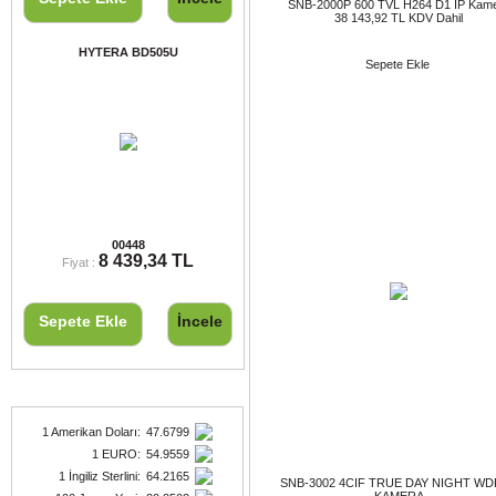
SNB-2000P 600 TVL H264 D1 IP Kam
38 143,92 TL KDV Dahil
HYTERA BD505U
Sepete Ekle
HYTERA BD505U
00448
8 439,34 TL
Fiyat :
Sepete Ekle
İncele
Döviz Kurları
1 Amerikan Doları
:
47.6799
1 EURO
:
54.9559
1 İngiliz Sterlini
:
64.2165
SNB-3002 4CIF TRUE DAY NIGHT WD