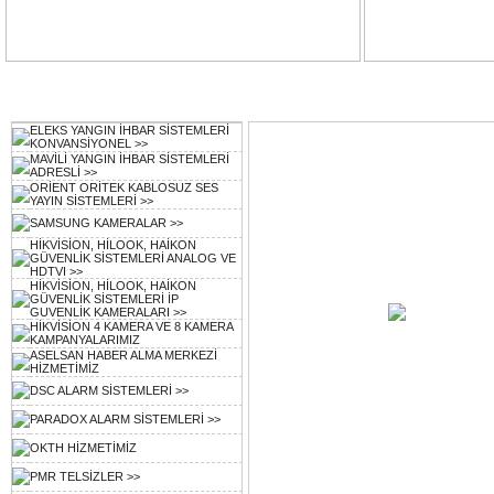
Ürün Kategorileri
Vitrin Ürünleri
ELEKS YANGIN İHBAR SİSTEMLERİ
KONVANSİYONEL >>
MAVİLİ YANGIN İHBAR SİSTEMLERİ
ADRESLİ >>
ORİENT ORİTEK KABLOSUZ SES
YAYIN SİSTEMLERİ >>
SAMSUNG KAMERALAR >>
HİKVİSİON, HİLOOK, HAİKON
GÜVENLİK SİSTEMLERİ ANALOG VE
HDTVI >>
HİKVİSİON, HİLOOK, HAİKON
GÜVENLİK SİSTEMLERİ İP
GUVENLİK KAMERALARI >>
HİKVİSİON 4 KAMERA VE 8 KAMERA
KAMPANYALARIMIZ
ASELSAN HABER ALMA MERKEZİ
HİZMETİMİZ
DSC ALARM SİSTEMLERİ >>
PARADOX ALARM SİSTEMLERİ >>
OKTH HİZMETİMİZ
PMR TELSİZLER >>