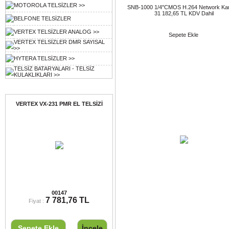
MOTOROLA TELSİZLER >>
SNB-1000 1/4''CMOS H.264 Network K
31 182,65 TL KDV Dahil
BELFONE TELSİZLER
VERTEX TELSİZLER ANALOG >>
Sepete Ekle
VERTEX TELSİZLER DMR SAYISAL
>>
HYTERA TELSİZLER >>
TELSİZ BATARYALARI - TELSİZ
KULAKLIKLARI >>
Ayın Ürünü
VERTEX VX-231 PMR EL TELSİZİ
VERTEX VX-231 PMR EL TELSİZİ
00147
7 781,76 TL
Fiyat :
Sepete Ekle
İncele