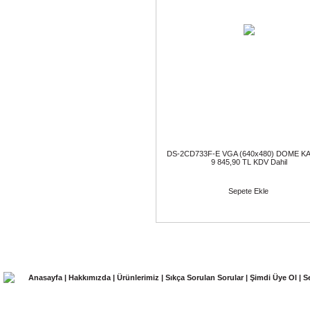
DS-2CD733F-E VGA (640x480) DOME 
9 845,90 TL KDV Dahil
Sepete Ekle
Anasayfa
|
Hakkımızda
|
Ürünlerimiz
|
Sıkça Sorulan Sorular
|
Şimdi Üye Ol
|
S