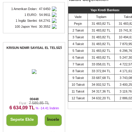
1 Amerikan Doları
:
47.6450
Yapı Kredi Bankası
1 EURO
:
54.9911
Vade
Toplam
Taksi
1 İngiliz Sterlini
:
64.2741
Peşin
31 483,82 TL
31 483,8
100 Japon Yeni
:
30.3552
2 Taksit
31 483,82 TL
15 741,9
3 Taksit
31 483,82 TL
10 494,6
Fırsat Ürünleri
4 Taksit
31 483,82 TL
7 870,95
KRISUN NDMR SAYISAL EL TELSİZİ
5 Taksit
31 483,82 TL
6 296,76
6 Taksit
31 483,82 TL
5 247,30
7 Taksit
33 058,01 TL
4 722,57
8 Taksit
33 372,84 TL
4 171,61
9 Taksit
33 687,68 TL
3 743,08
10 Taksit
34 002,52 TL
3 400,25
11 Taksit
34 317,36 TL
3 119,76
KRISUN NDMR SAYISAL EL TELSİZİ
12 Taksit
34 632,20 TL
2 886,02
00448
7 589,85 TL
Fiyat :
6 634,09 TL
% -14.41 İndirim
Sepete Ekle
İncele