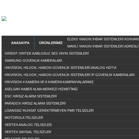
ELEKS YANGIN İHBAR SİSTEMLERİ KONVA
ANASAYFA
ÜRÜNLERİMİZ
MAVİLİ YANGIN İHBAR SİSTEMLERİ ADRESLİ
ORİENT ORİTEK KABLOSUZ SES YAYIN SİSTEMLERİ
SAMSUNG GÜVENLİK KAMERALARI
HİKVİSİON, HİLOOK, HAİKON GÜVENLİK SİSTEMLERİ ANALOG HDTVI
HİKVİSİON, HİLOOK, HAİKON GÜVENLİK SİSTEMLERİ İP GÜVENLİK KAMERALARI
HİKVİSİON 4 KAMERA VE 8 KAMERA KAMPANYALARIMIZ
ASELSAN HABER ALMA MERKEZİ HİZMETİMİZ
DSC HIRSIZ ALARM SİSTEMLERİ
PARADOX HIRSIZ ALARM SİSTEMLERİ
LİSANSSIZ RUHSAT GEREKTİRMEYEN PMR TELSİZLER
MOTOROLA TELSİZLER
VERTEX ANALOG TELSİZLER
VERTEX SAYISAL TELSİZLER