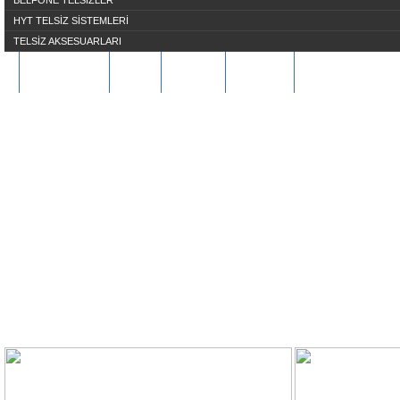
BELFONE TELSİZLER
HYT TELSİZ SİSTEMLERİ
TELSİZ AKSESUARLARI
HAKKIMIZDA
S.S.S
ÜYE OL
İLETİŞİM
REFERANSLARIMI