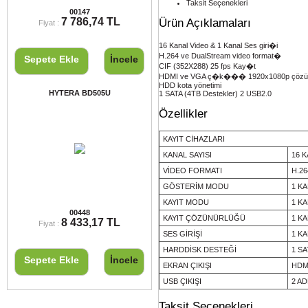
Taksit Seçenekleri
VERTEX VX-231 PMR EL TELSİZİ
00147
7 786,74 TL
Ürün Açıklamaları
Fiyat :
16 Kanal Video & 1 Kanal Ses giri�i
H.264 ve DualStream video format�
Sepete Ekle
İncele
CIF (352X288) 25 fps Kay�t
HDMI ve VGA ç�k��� 1920x1080p çözün
HDD kota yönetimi
HYTERA BD505U
1 SATA (4TB Destekler) 2 USB2.0
Özellikler
KAYIT CİHAZLARI
KANAL SAYISI
16 
VİDEO FORMATI
H.26
GÖSTERİM MODU
1 KA
KAYIT MODU
1 KA
HYTERA BD505U
00448
KAYIT ÇÖZÜNÜRLÜĞÜ
1 KA
8 433,17 TL
Fiyat :
SES GİRİŞİ
1 K
HARDDİSK DESTEĞİ
1 SA
Sepete Ekle
İncele
EKRAN ÇIKIŞI
HDMI
USB ÇIKIŞI
2 AD
Döviz Kurları
Taksit Seçenekleri