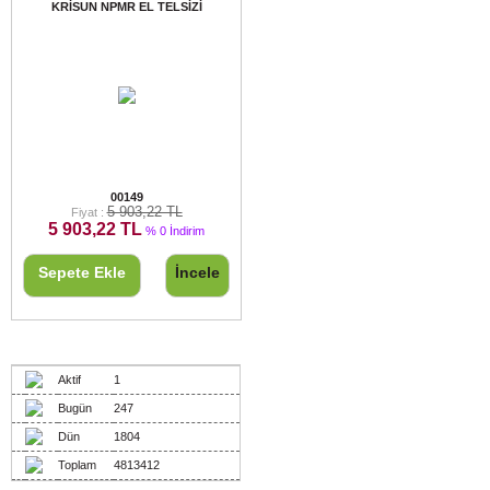
KRİSUN NPMR EL TELSİZİ
KRİSUN NPMR EL TELSİZİ
00149
5 903,22 TL
Fiyat :
5 903,22 TL
% 0 İndirim
Sepete Ekle
İncele
Ziyaretçiler
Aktif
1
Bugün
247
Dün
1804
Toplam
4813412